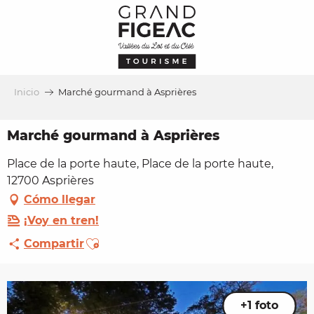
Aller
au
contenu
principal
Inicio
Marché gourmand à Asprières
Marché gourmand à Asprières
Place de la porte haute, Place de la porte haute,
12700 Asprières
Cómo llegar
¡Voy en tren!
Ajouter aux favoris
Compartir
+1 foto