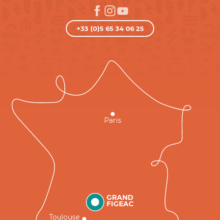
+33 (0)5 65 34 06 25
Paris
GRAND
FIGEAC
Toulouse