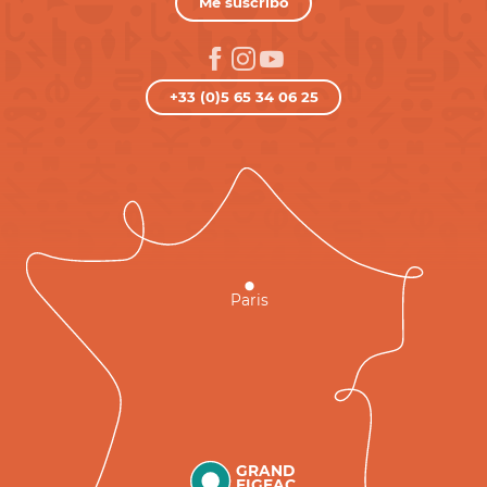
Me suscribo
+33 (0)5 65 34 06 25
Paris
GRAND
FIGEAC