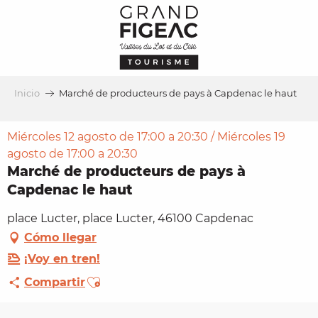
Aller
au
contenu
principal
Inicio
Marché de producteurs de pays à Capdenac le haut
Miércoles 12 agosto de 17:00 a 20:30 / Miércoles 19
agosto de 17:00 a 20:30
Marché de producteurs de pays à
Capdenac le haut
place Lucter, place Lucter, 46100 Capdenac
Cómo llegar
¡Voy en tren!
Ajouter aux favoris
Compartir