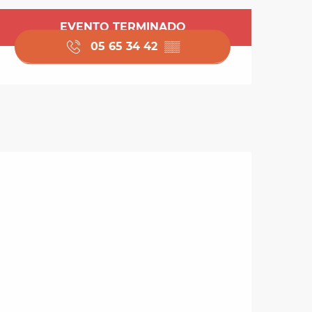
Horarios y datos de 
EVENTO TERMINADO
05 65 34 42
▒▒