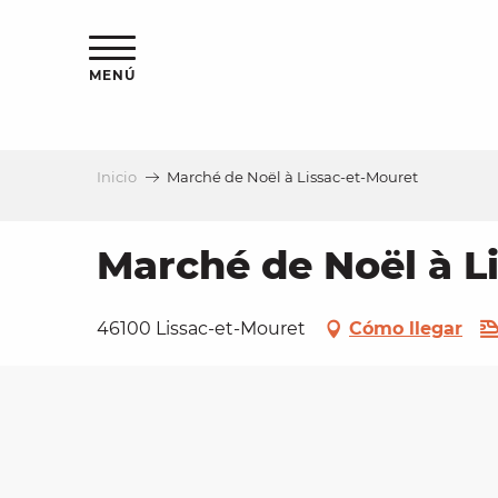
Aller
au
contenu
MENÚ
principal
Inicio
Marché de Noël à Lissac-et-Mouret
a
Marché de Noël à L
46100 Lissac-et-Mouret
Cómo llegar