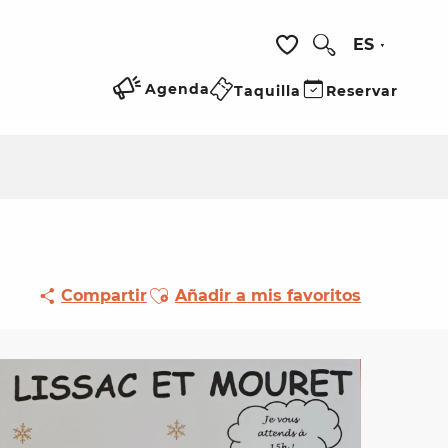
ES
Buscar
Voir les favoris
Agenda
Taquilla
Reservar
Ajouter aux favoris
Compartir
Añadir a mis favoritos