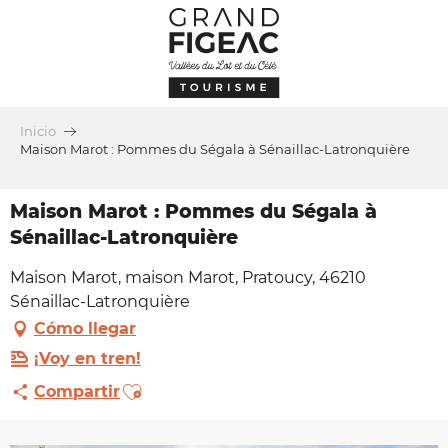
Aller
au
contenu
principal
Inicio
Maison Marot : Pommes du Ségala à Sénaillac-Latronquière
Maison Marot : Pommes du Ségala à
Sénaillac-Latronquière
Maison Marot, maison Marot, Pratoucy, 46210
Sénaillac-Latronquière
Cómo llegar
¡Voy en tren!
Ajouter aux favoris
Compartir