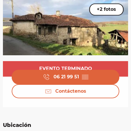
+2 fotos
Horarios y datos de contacto
EVENTO TERMINADO
06 21 99 51
▒▒
Contáctenos
Ubicación