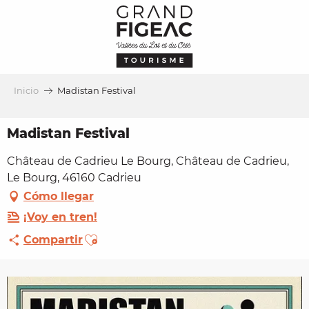
Aller
au
contenu
principal
Inicio
Madistan Festival
Madistan Festival
Château de Cadrieu Le Bourg, Château de Cadrieu,
Le Bourg, 46160 Cadrieu
Cómo llegar
¡Voy en tren!
Ajouter aux favoris
Compartir