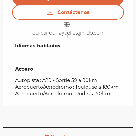
Contáctenos
lou-cairou-faycelles.jimdo.com
Idiomas hablados
Idiomas hablados
Acceso
Acceso
Autopista : A20 - Sortie 59 a 80km
Aeropuerto/Aeródromo : Toulouse a 180km
Aeropuerto/Aeródromo : Rodez a 70km