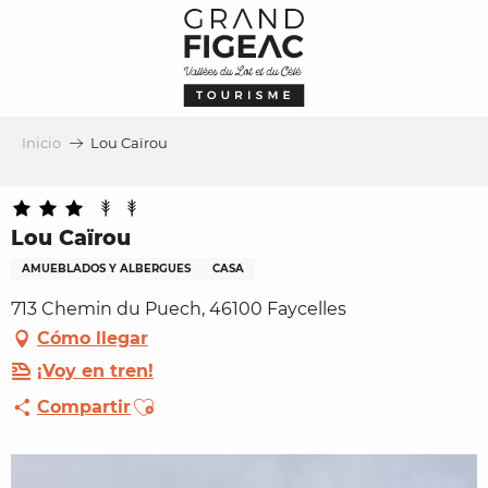
Aller
au
contenu
principal
Inicio
Lou Caïrou
Lou Caïrou
AMUEBLADOS Y ALBERGUES
CASA
713 Chemin du Puech, 46100 Faycelles
Cómo llegar
¡Voy en tren!
Ajouter aux favoris
Compartir