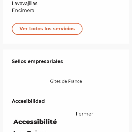
Lavavajillas
Encimera
Ver todos los servicios
Oferta de prestaciones
Sellos empresariales
Sellos empresariales
Gîtes de France
Accesibilidad
Accesibilidad
Fermer
Accessibilité