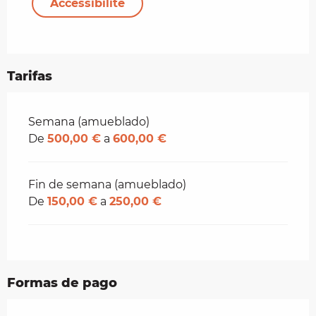
Accessibilité
Tarifas
Tarifas 2026
Semana (amueblado)
De
500,00 €
a
600,00 €
Fin de semana (amueblado)
De
150,00 €
a
250,00 €
Formas de pago