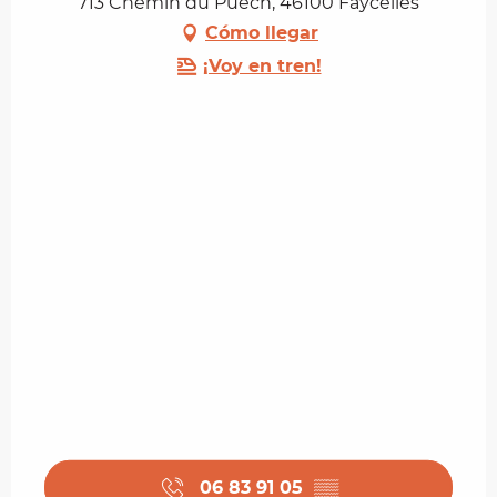
713 Chemin du Puech, 46100 Faycelles
Cómo llegar
¡Voy en tren!
06 83 91 05
▒▒