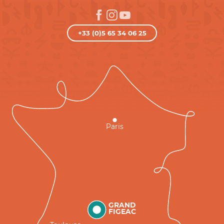
+33 (0)5 65 34 06 25
Paris
GRAND
FIGEAC