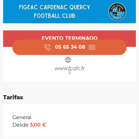
Horarios y datos de contacto
EVENTO TERMINADO
05 65 34 08
▒▒
www.fcqfc.fr
Tarifas
Tarifas 2026
General
Desde
3,00 €