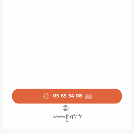
05 65 34 08
▒▒
www.fcqfc.fr