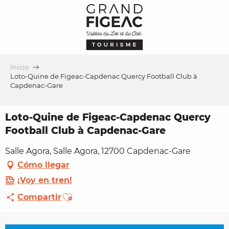
Aller
au
contenu
principal
Inicio
Loto-Quine de Figeac-Capdenac Quercy Football Club à
Capdenac-Gare
Loto-Quine de Figeac-Capdenac Quercy
Football Club à Capdenac-Gare
Salle Agora, Salle Agora, 12700 Capdenac-Gare
Cómo llegar
¡Voy en tren!
Ajouter aux favoris
Compartir