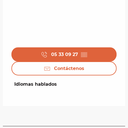
05 33 09 27
▒▒
Contáctenos
Idiomas hablados
Idiomas hablados