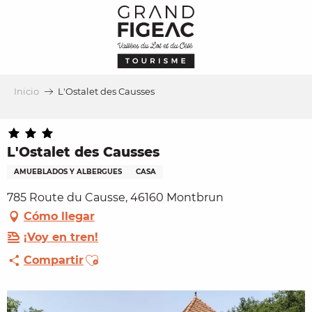
Aller
au
contenu
principal
Inicio
L'Ostalet des Causses
L'Ostalet des Causses
AMUEBLADOS Y ALBERGUES
CASA
785 Route du Causse, 46160 Montbrun
Cómo llegar
¡Voy en tren!
Ajouter aux favoris
Compartir