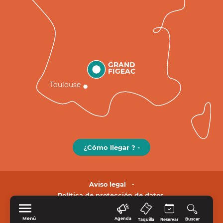
GRAND
FIGEAC
Toulouse
¿Cómo llegar ? -
Aviso legal
Política de protección de datos.
Menú
Agenda
Buscar
Taquilla
Reservar