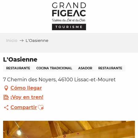
Aller
au
contenu
principal
Inicio
L'Oasienne
L'Oasienne
RESTAURANTE
COCINA TRADICIONAL
ASADOR
RESTAURANTE
7 Chemin des Noyers, 46100 Lissac-et-Mouret
Cómo llegar
¡Voy en tren!
Ajouter aux favoris
Compartir