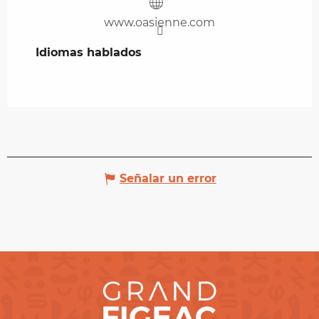
www.oasienne.com
Idiomas hablados
Idiomas hablados
Señalar un error