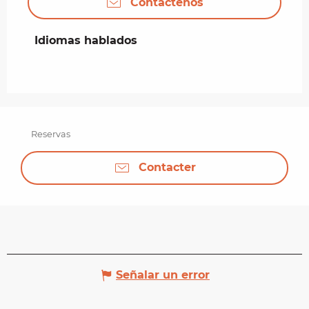
Contáctenos
Idiomas hablados
Idiomas hablados
Reservas
Contacter
Señalar un error