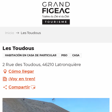
Aller
au
contenu
principal
Inicio
Les Toudous
Les Toudous
HABITACIÓN EN CASA DE PARTICULAR
PISO
CASA
2 Rue des Toudous, 46210 Latronquière
Cómo llegar
¡Voy en tren!
Ajouter aux favoris
Compartir