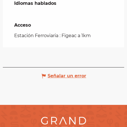
Idiomas hablados
Idiomas hablados
Acceso
Acceso
Estación Ferroviaria : Figeac a 1km
Señalar un error