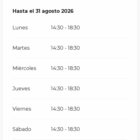
Del
Hasta el
1 julio 2026
31 agosto 2026
al
31 agosto 2026
Lunes
14:30 - 18:30
Martes
14:30 - 18:30
Miércoles
14:30 - 18:30
Jueves
14:30 - 18:30
Viernes
14:30 - 18:30
Sábado
14:30 - 18:30