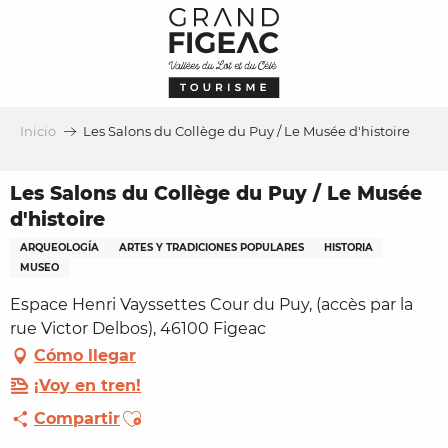
Aller
au
contenu
principal
Inicio
Les Salons du Collège du Puy / Le Musée d'histoire
Les Salons du Collège du Puy / Le Musée
d'histoire
ARQUEOLOGÍA
ARTES Y TRADICIONES POPULARES
HISTORIA
MUSEO
Espace Henri Vayssettes Cour du Puy, (accès par la
rue Victor Delbos), 46100 Figeac
Cómo llegar
¡Voy en tren!
Ajouter aux favoris
Compartir