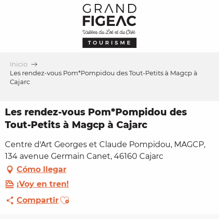
Aller
au
contenu
principal
Inicio
Les rendez-vous Pom*Pompidou des Tout-Petits à Magcp à
Cajarc
Les rendez-vous Pom*Pompidou des
Tout-Petits à Magcp à Cajarc
Centre d'Art Georges et Claude Pompidou, MAGCP,
134 avenue Germain Canet, 46160 Cajarc
Cómo llegar
¡Voy en tren!
Ajouter aux favoris
Compartir