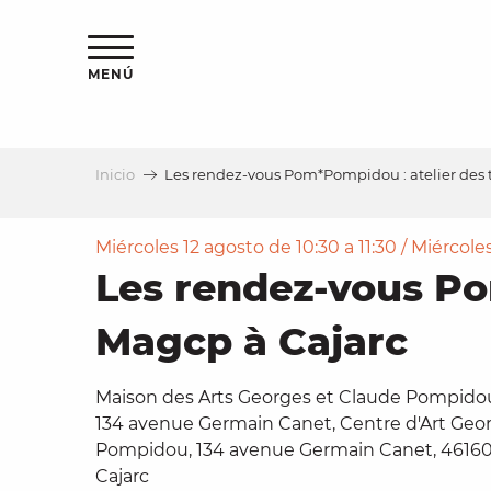
Aller
au
contenu
MENÚ
principal
Inicio
Les rendez-vous Pom*Pompidou : atelier des t
a
Miércoles 12 agosto de 10:30 a 11:30 / Miércoles
Les rendez-vous Po
Magcp à Cajarc
Maison des Arts Georges et Claude Pompido
134 avenue Germain Canet, Centre d'Art Geo
Pompidou, 134 avenue Germain Canet, 4616
Cajarc