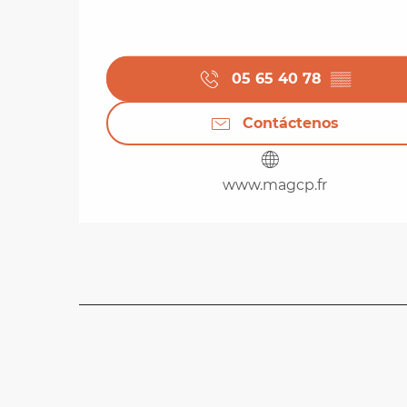
05 65 40 78
▒▒
Contáctenos
www.magcp.fr