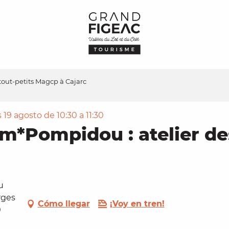
out-petits Magcp à Cajarc
 19 agosto de 10:30 a 11:30
m*Pompidou : atelier des
u
rges
Cómo llegar
¡Voy en tren!
0