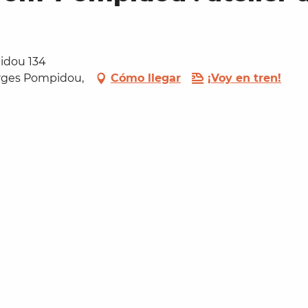
idou 134
orges Pompidou,
Cómo llegar
¡Voy en tren!