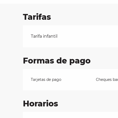
Tarifas
les
ra
 y
Tarifas 2026
Tarifa infantil
Formas de pago
Tarjetas de pago
Cheques ban
Horarios