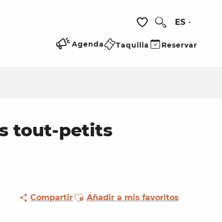
ES
Buscar
Voir les favoris
Agenda
Taquilla
Reservar
 tout-petits
Ajouter aux favoris
Compartir
Añadir a mis favoritos