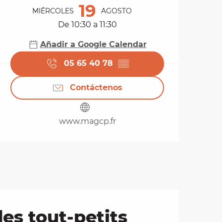
19
MIÉRCOLES
AGOSTO
De 10:30 a 11:30
Añadir a Google Calendar
05 65 40 78
▒▒
Contáctenos
www.magcp.fr
es tout-petits