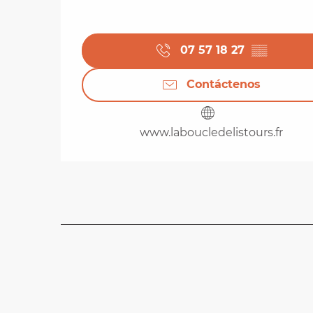
07 57 18 27
▒▒
Contáctenos
www.laboucledelistours.fr