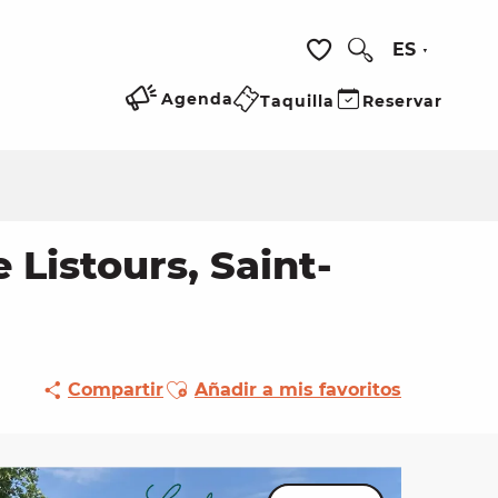
ES
Buscar
Voir les favoris
Agenda
Taquilla
Reservar
Listours, Saint-
Ajouter aux favoris
Compartir
Añadir a mis favoritos