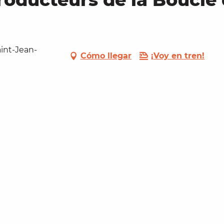
aint-Jean-
Cómo llegar
¡Voy en tren!