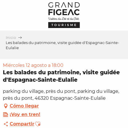
Aller
au
contenu
principal
Inicio
Les balades du patrimoine, visite guidée d'Espagnac-Sainte-
Eulalie
Miércoles 12 agosto a 18:00
Les balades du patrimoine, visite guidée
d'Espagnac-Sainte-Eulalie
parking du village, près du pont, parking du village,
près du pont, 46320 Espagnac-Sainte-Eulalie
Cómo llegar
¡Voy en tren!
Ajouter aux favoris
Compartir