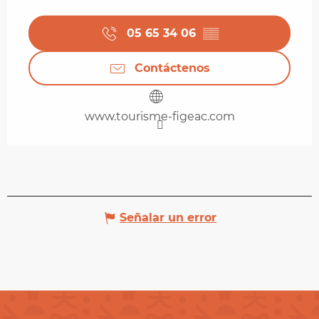
05 65 34 06
▒▒
Contáctenos
www.tourisme-figeac.com
Señalar un error