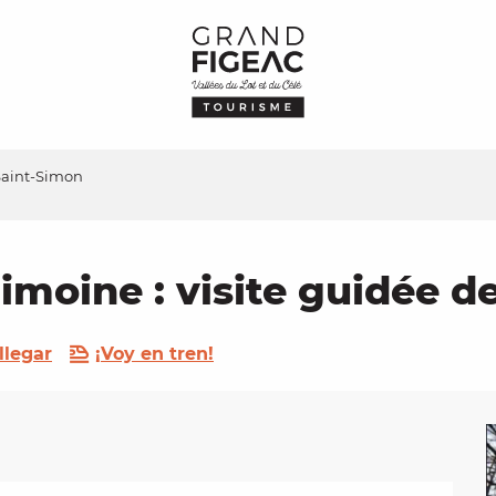
 Saint-Simon
imoine : visite guidée d
llegar
¡Voy en tren!