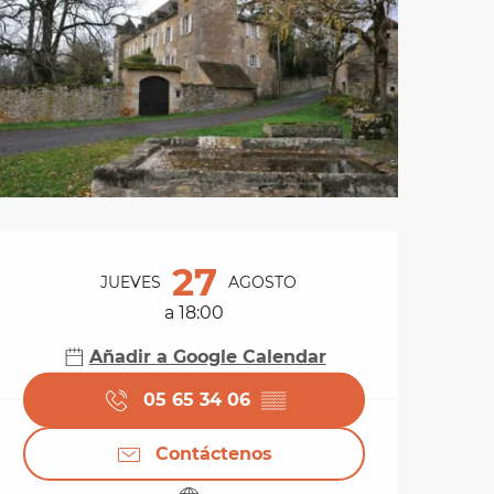
Horarios y datos de 
27
JUEVES
AGOSTO
a 18:00
Añadir a Google Calendar
05 65 34 06
▒▒
Contáctenos