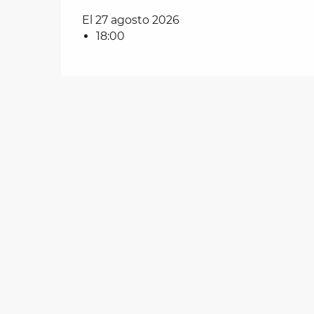
El 27 agosto 2026
18:00
les
ra
 y