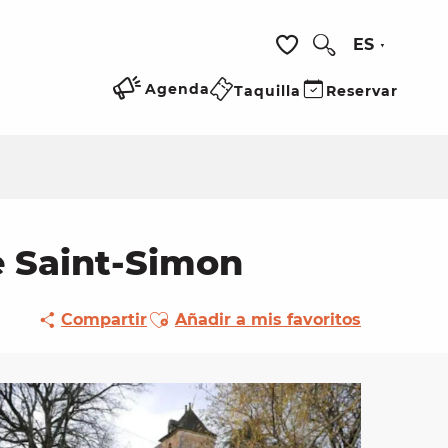
ES
Buscar
Voir les favoris
Agenda
Taquilla
Reservar
e Saint-Simon
Ajouter aux favoris
Compartir
Añadir a mis favoritos