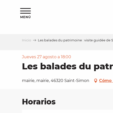
Aller
au
contenu
MENÚ
principal
Inicio
Les balades du patrimoine : visite guidée de
a
Jueves 27 agosto a 18:00
Les balades du patr
mairie, mairie, 46320 Saint-Simon
Cómo 
Horarios