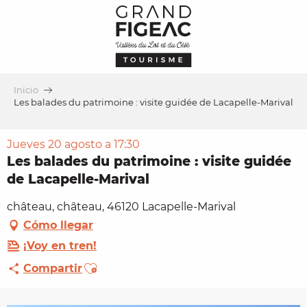
Aller
au
contenu
principal
Inicio
Les balades du patrimoine : visite guidée de Lacapelle-Marival
Jueves 20 agosto a 17:30
Les balades du patrimoine : visite guidée
de Lacapelle-Marival
château, château, 46120 Lacapelle-Marival
Cómo llegar
¡Voy en tren!
Ajouter aux favoris
Compartir