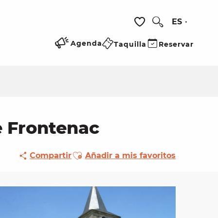
ES
Buscar
Voir les favoris
Agenda
Taquilla
Reservar
e Frontenac
Ajouter aux favoris
Compartir
Añadir a mis favoritos