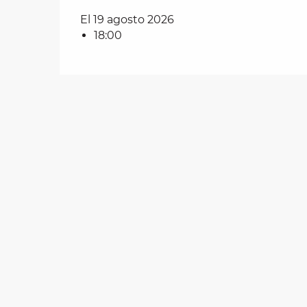
El 19 agosto 2026
18:00
les
ra
 y