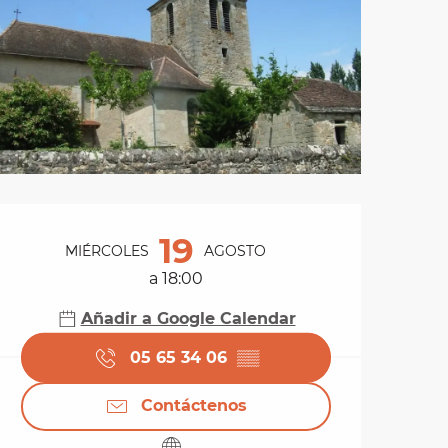
Horarios y datos de 
19
MIÉRCOLES
AGOSTO
a 18:00
Añadir a Google Calendar
05 65 34 06
▒▒
Contáctenos