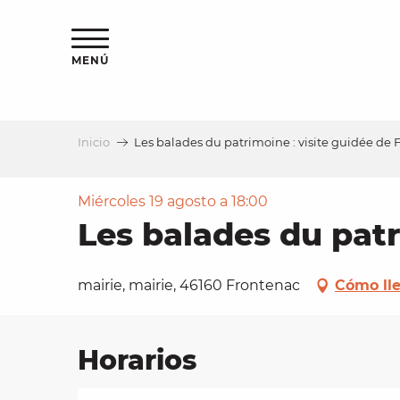
Aller
au
contenu
MENÚ
principal
Inicio
Les balades du patrimoine : visite guidée de
a
Miércoles 19 agosto a 18:00
Les balades du patr
mairie, mairie, 46160 Frontenac
Cómo ll
Horarios