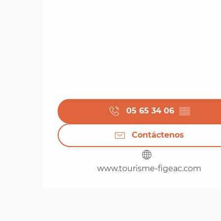
05 65 34 06
▒▒
Contáctenos
www.tourisme-figeac.com