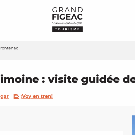
 Frontenac
imoine : visite guidée d
egar
¡Voy en tren!