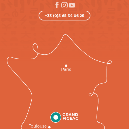
+33 (0)5 65 34 06 25
Paris
GRAND
FIGEAC
Toulouse