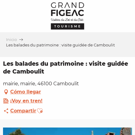
Aller
au
contenu
principal
Inicio
Les balades du patrimoine : visite guidée de Camboulit
Les balades du patrimoine : visite guidée
de Camboulit
mairie, mairie, 46100 Camboulit
Cómo llegar
¡Voy en tren!
Ajouter aux favoris
Compartir