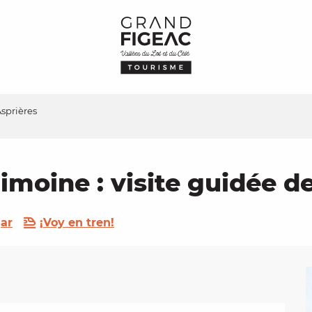
Asprières
imoine : visite guidée d
ar
¡Voy en tren!