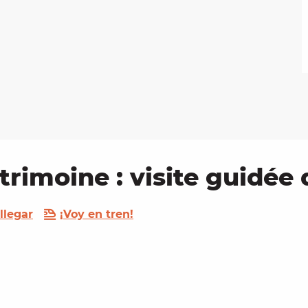
trimoine : visite guidée 
llegar
¡Voy en tren!