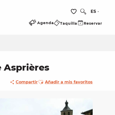
ES
Buscar
Voir les favoris
Agenda
Taquilla
Reservar
e Asprières
Ajouter aux favoris
Compartir
Añadir a mis favoritos