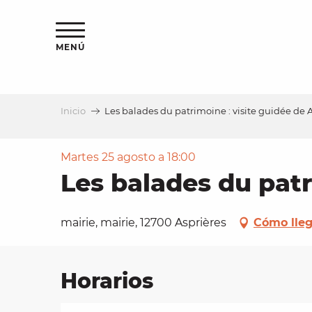
Aller
au
contenu
MENÚ
principal
Inicio
Les balades du patrimoine : visite guidée de 
a
Martes 25 agosto a 18:00
Les balades du patr
mairie, mairie, 12700 Asprières
Cómo lleg
Horarios