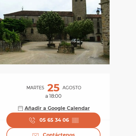
Horarios y datos de 
25
MARTES
AGOSTO
a 18:00
Añadir a Google Calendar
05 65 34 06
▒▒
Contáctenos