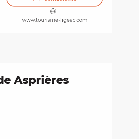
www.tourisme-figeac.com
de Asprières