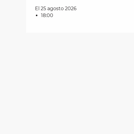
El 25 agosto 2026
18:00
les
ra
 y