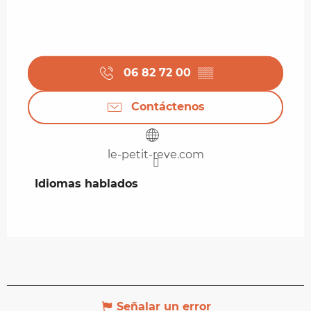
06 82 72 00
▒▒
Contáctenos
le-petit-reve.com
Idiomas hablados
Idiomas hablados
Señalar un error