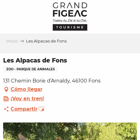
Aller
au
contenu
principal
Inicio
Les Alpacas de Fons
Les Alpacas de Fons
ZOO - PARQUE DE ANIMALES
131 Chemin Borie d’Arnaldy, 46100 Fons
Cómo llegar
¡Voy en tren!
Ajouter aux favoris
Compartir