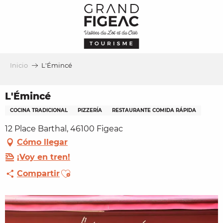
Aller
au
contenu
principal
Inicio
L'Émincé
L'Émincé
COCINA TRADICIONAL
PIZZERÍA
RESTAURANTE COMIDA RÁPIDA
12 Place Barthal, 46100 Figeac
Cómo llegar
¡Voy en tren!
Ajouter aux favoris
Compartir