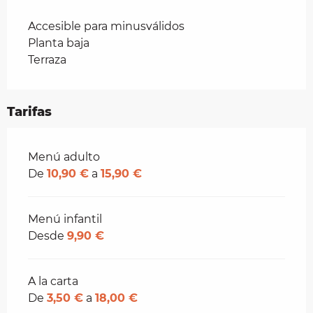
Accesible para minusválidos
Planta baja
Terraza
Tarifas
Tarifas 2026
Menú adulto
De
10,90 €
a
15,90 €
Menú infantil
Desde
9,90 €
A la carta
De
3,50 €
a
18,00 €