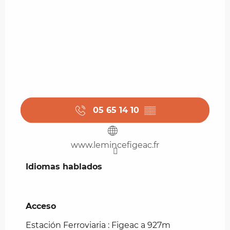
05 65 14 10
▒▒
www.lemincefigeac.fr
Idiomas hablados
Idiomas hablados
Acceso
Acceso
Estación Ferroviaria : Figeac a 927m