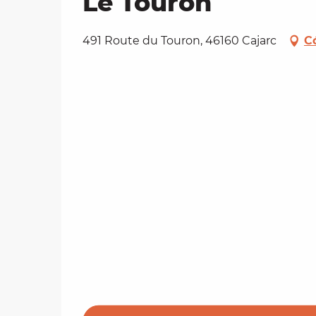
Le Touron
491 Route du Touron, 46160 Cajarc
C