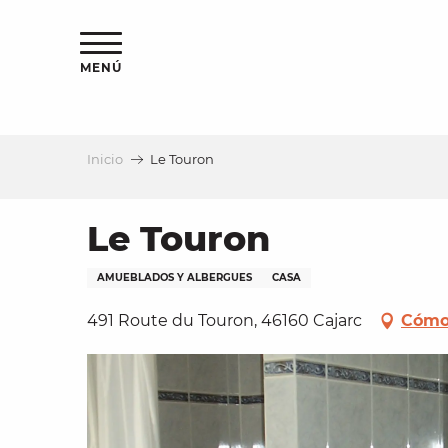
Aller
au
contenu
MENÚ
principal
Inicio
Le Touron
a
Le Touron
AMUEBLADOS Y ALBERGUES
CASA
491 Route du Touron, 46160 Cajarc
Cómo 