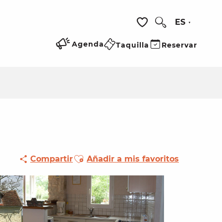
ES
Buscar
Voir les favoris
Agenda
Taquilla
Reservar
Ajouter aux favoris
Compartir
Añadir a mis favoritos