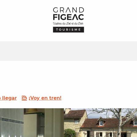
llegar
¡Voy en tren!