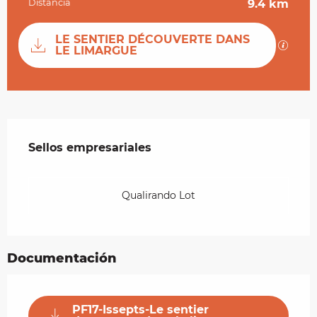
Distancia
9.4 km
Documentación
LE SENTIER DÉCOUVERTE DANS
Los ar
LE LIMARGUE
Oferta de prestaciones
Sellos empresariales
Sellos empresariales
Qualirando Lot
Documentación
PF17-Issepts-Le sentier