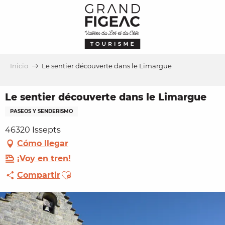
Aller
au
contenu
principal
Inicio
Le sentier découverte dans le Limargue
Le sentier découverte dans le Limargue
PASEOS Y SENDERISMO
46320 Issepts
Cómo llegar
¡Voy en tren!
Ajouter aux favoris
Compartir