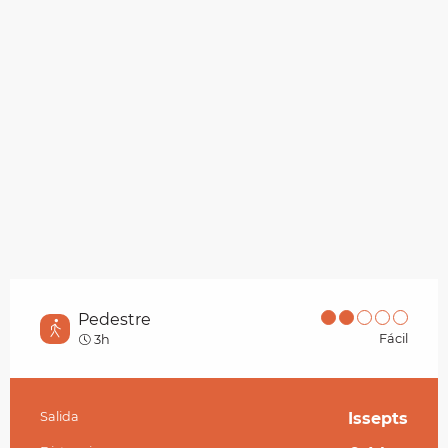
Pedestre
Fácil
3h
Salida
Issepts
Información práctica