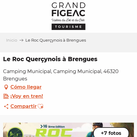
Aller
au
contenu
principal
Inicio
Le Roc Querçynois à Brengues
Le Roc Querçynois à Brengues
Camping Municipal, Camping Municipal, 46320
Brengues
Cómo llegar
¡Voy en tren!
Ajouter aux favoris
Compartir
+7 fotos