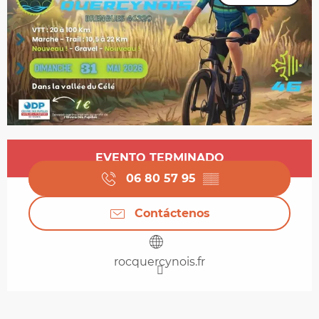
Horarios y datos de contacto
EVENTO TERMINADO
06 80 57 95
▒▒
Contáctenos
rocquercynois.fr