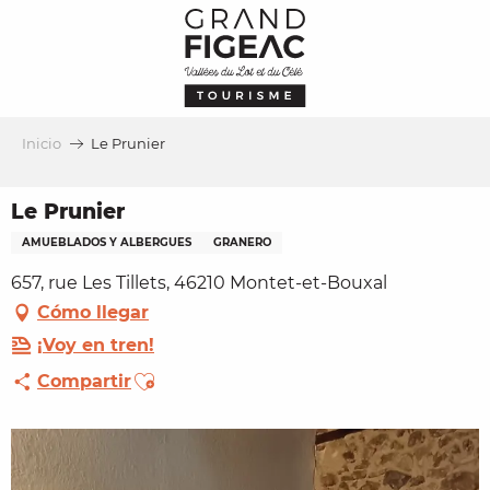
Aller
au
contenu
principal
Inicio
Le Prunier
Le Prunier
AMUEBLADOS Y ALBERGUES
GRANERO
657, rue Les Tillets, 46210 Montet-et-Bouxal
Cómo llegar
¡Voy en tren!
Ajouter aux favoris
Compartir