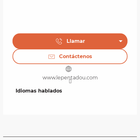
Llamar
Contáctenos
www.lepentadou.com
Idiomas hablados
Idiomas hablados