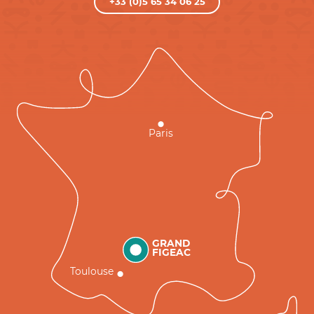
+33 (0)5 65 34 06 25
Paris
GRAND
FIGEAC
Toulouse