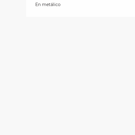
En metálico
les
ra
 y