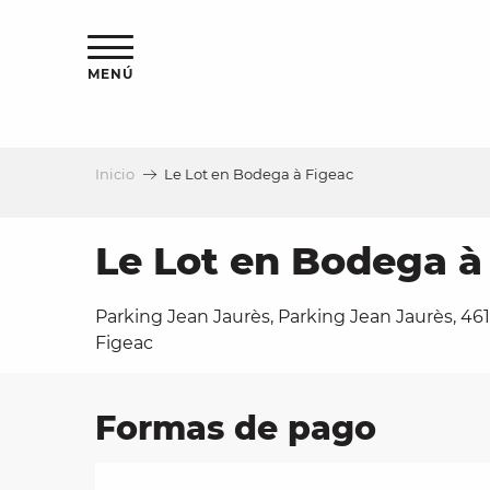
Aller
au
contenu
MENÚ
principal
Inicio
Le Lot en Bodega à Figeac
a
Le Lot en Bodega à
Parking Jean Jaurès, Parking Jean Jaurès, 46
Figeac
Formas de pago