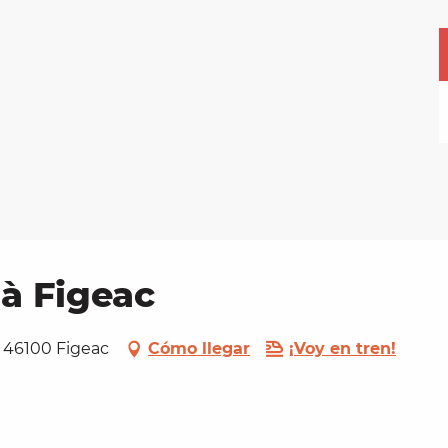
à Figeac
, 46100 Figeac
Cómo llegar
¡Voy en tren!