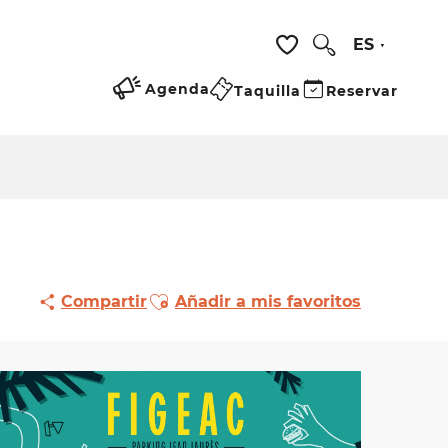
ES
Buscar
Voir les favoris
Agenda
Taquilla
Reservar
Ajouter aux favoris
Compartir
Añadir a mis favoritos