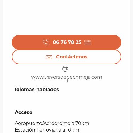
06 76 78 25
▒▒
Contáctenos
www.traversdepechmeja.com
Idiomas hablados
Idiomas hablados
Acceso
Acceso
Aeropuerto/Aeródromo a 70km
Estación Ferroviaria a 10km