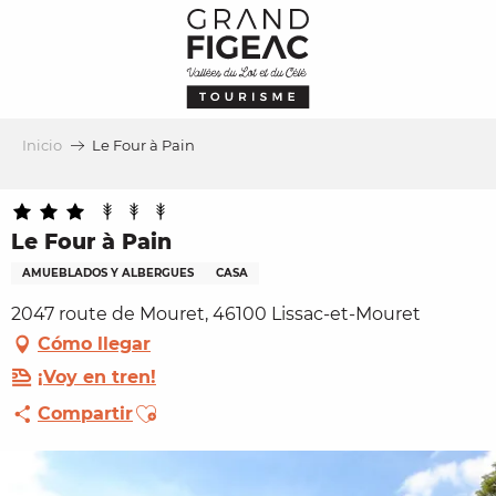
Aller
au
contenu
principal
Inicio
Le Four à Pain
Le Four à Pain
AMUEBLADOS Y ALBERGUES
CASA
2047 route de Mouret, 46100 Lissac-et-Mouret
Cómo llegar
¡Voy en tren!
Ajouter aux favoris
Compartir