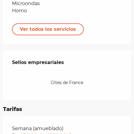
Microondas
Horno
Ver todos los servicios
Oferta de prestaciones
Sellos empresariales
Sellos empresariales
Gîtes de France
Tarifas
Tarifas 2026
Semana (amueblado)