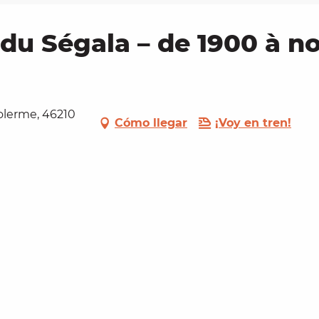
 du Ségala – de 1900 à no
Tolerme, 46210
Cómo llegar
¡Voy en tren!