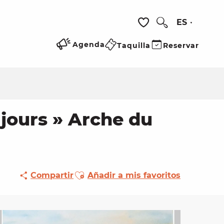
ES
Buscar
Voir les favoris
Agenda
Taquilla
Reservar
 jours » Arche du
Ajouter aux favoris
Compartir
Añadir a mis favoritos