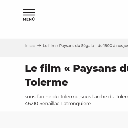
Aller
au
contenu
MENÚ
principal
Inicio
Le film « Paysans du Ségala – de 1900 à nos j
a
Le film « Paysans d
Tolerme
sous l’arche du Tolerme, sous l’arche du Tole
46210 Sénaillac-Latronquière