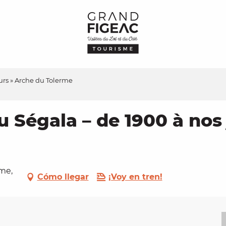
ours » Arche du Tolerme
u Ségala – de 1900 à nos
rme,
Cómo llegar
¡Voy en tren!