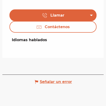
Llamar
Contáctenos
Idiomas hablados
Idiomas hablados
Señalar un error