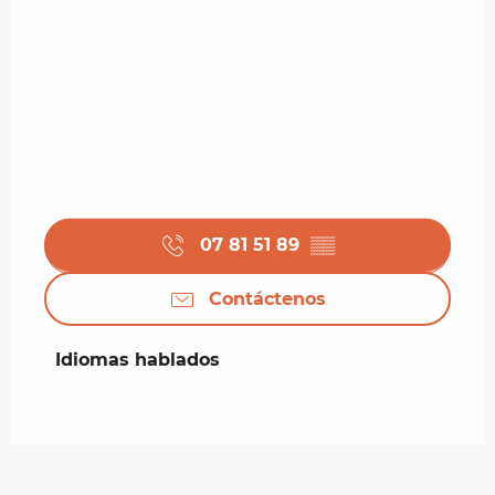
07 81 51 89
▒▒
Contáctenos
Idiomas hablados
Idiomas hablados