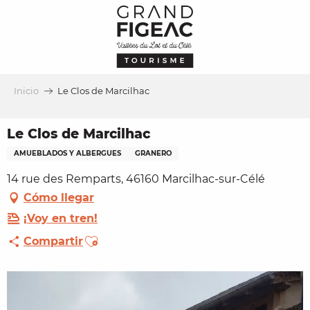
Aller
au
contenu
principal
Inicio
Le Clos de Marcilhac
Le Clos de Marcilhac
AMUEBLADOS Y ALBERGUES
GRANERO
14 rue des Remparts, 46160 Marcilhac-sur-Célé
Cómo llegar
¡Voy en tren!
Ajouter aux favoris
Compartir