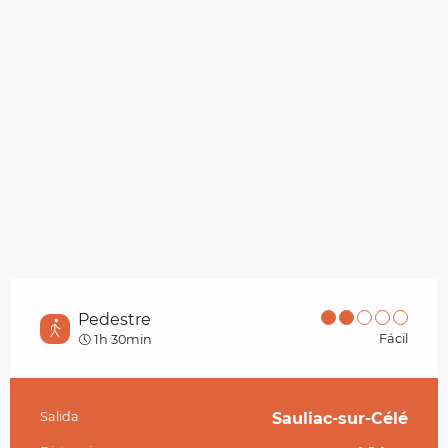
Pedestre
Fácil
1h 30min
Salida
Sauliac-sur-Célé
Información práctica