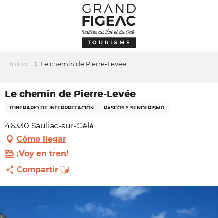
Aller
au
contenu
principal
Inicio
Le chemin de Pierre-Levée
Le chemin de Pierre-Levée
ITINERARIO DE INTERPRETACIÓN
PASEOS Y SENDERISMO
46330 Sauliac-sur-Célé
Cómo llegar
¡Voy en tren!
Ajouter aux favoris
Compartir