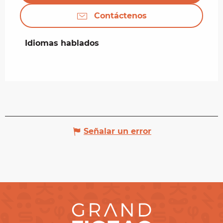
Contáctenos
Idiomas hablados
Idiomas hablados
Señalar un error