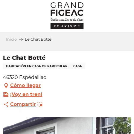
Aller
au
contenu
principal
Inicio
Le Chat Botté
Le Chat Botté
HABITACIÓN EN CASA DE PARTICULAR
CASA
46320 Espédaillac
Cómo llegar
¡Voy en tren!
Ajouter aux favoris
Compartir