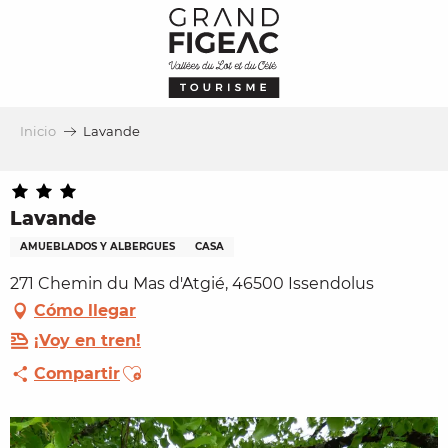
Aller
au
contenu
principal
Inicio
Lavande
Lavande
AMUEBLADOS Y ALBERGUES
CASA
271 Chemin du Mas d'Atgié, 46500 Issendolus
Cómo llegar
¡Voy en tren!
Ajouter aux favoris
Compartir