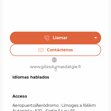
Llamar
Contáctenos
www.gitesdumasdatgie.fr
Idiomas hablados
Idiomas hablados
Acceso
Acceso
Aeropuerto/Aeródromo : Limoges a 166km
Autopista : A20 - Sortie 54 ou 56