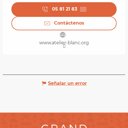
05 81 21 83
▒▒
Contáctenos
www.atelier-blanc.org
Señalar un error