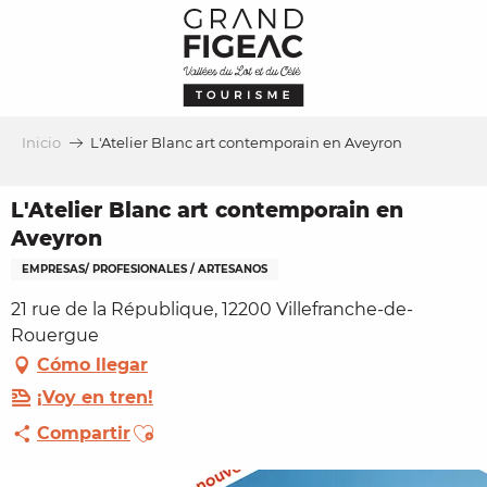
Aller
au
contenu
principal
Inicio
L'Atelier Blanc art contemporain en Aveyron
L'Atelier Blanc art contemporain en
Aveyron
EMPRESAS/ PROFESIONALES / ARTESANOS
21 rue de la République, 12200 Villefranche-de-
Rouergue
Cómo llegar
¡Voy en tren!
Ajouter aux favoris
Compartir