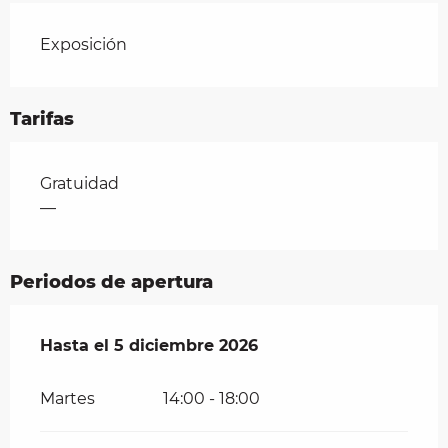
Exposición
Tarifas
Tarifas 2026
Gratuidad
—
Periodos de apertura
Del
Hasta el
18 junio 2026
5 diciembre 2026
al
5 diciembre 2026
Martes
14:00 - 18:00