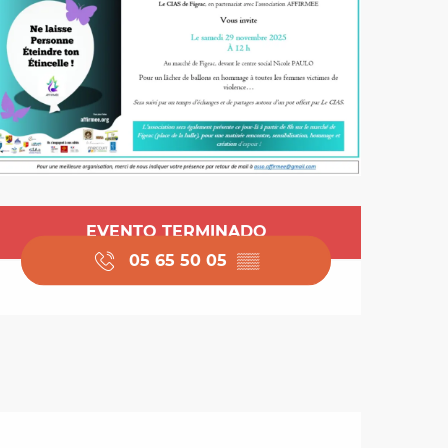
Horarios y datos de 
EVENTO TERMINADO
05 65 50 05
▒▒