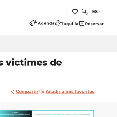
ES
Buscar
Voir les favoris
Agenda
Taquilla
Reservar
 victimes de
Ajouter aux favoris
Compartir
Añadir a mis favoritos