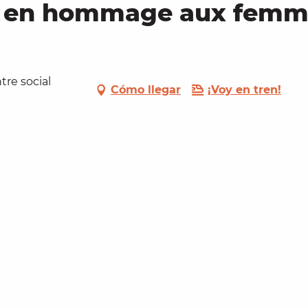
s en hommage aux femm
ntre social
Cómo llegar
¡Voy en tren!