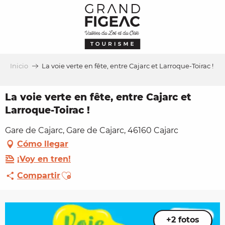
Aller
au
contenu
principal
Inicio
La voie verte en fête, entre Cajarc et Larroque-Toirac !
La voie verte en fête, entre Cajarc et
Larroque-Toirac !
Gare de Cajarc, Gare de Cajarc, 46160 Cajarc
Cómo llegar
¡Voy en tren!
Ajouter aux favoris
Compartir
+2 fotos