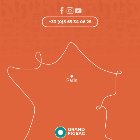
+33 (0)5 65 34 06 25
Paris
GRAND
FIGEAC