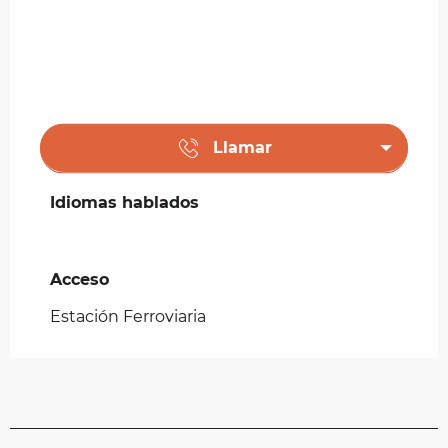
Llamar
Idiomas hablados
Idiomas hablados
Acceso
Acceso
Estación Ferroviaria