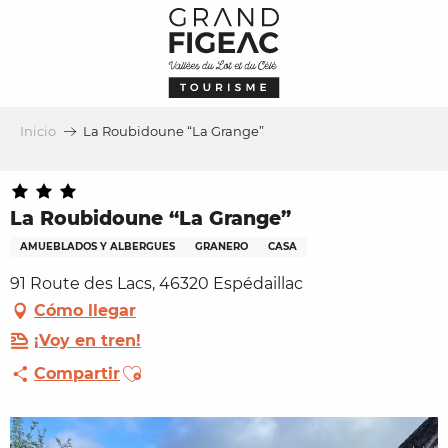
Aller
au
contenu
principal
Inicio
La Roubidoune “La Grange”
La Roubidoune “La Grange”
AMUEBLADOS Y ALBERGUES
GRANERO
CASA
91 Route des Lacs, 46320 Espédaillac
Cómo llegar
¡Voy en tren!
Ajouter aux favoris
Compartir