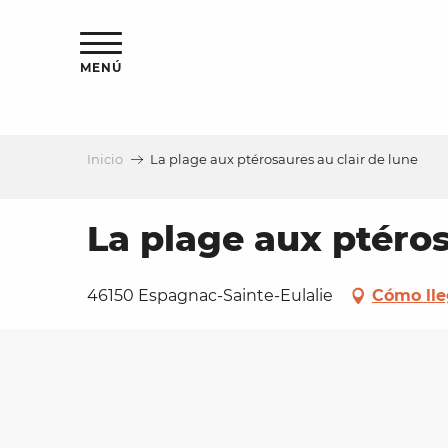
Aller
au
contenu
MENÚ
principal
Inicio
La plage aux ptérosaures au clair de lune
a
La plage aux ptéros
46150 Espagnac-Sainte-Eulalie
Cómo lle