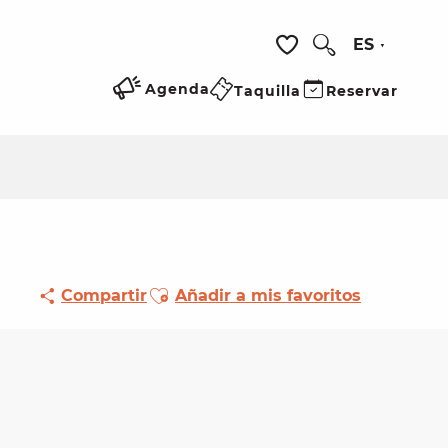
ES
Buscar
Voir les favoris
Agenda
Taquilla
Reservar
Ajouter aux favoris
Compartir
Añadir a mis favoritos