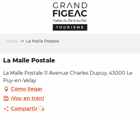
Aller
au
contenu
principal
Inicio
La Malle Postale
La Malle Postale
La Malle Postale 11 Avenue Charles Dupuy, 43000 Le
Puy-en-Velay
Cómo llegar
¡Voy en tren!
Ajouter aux favoris
Compartir