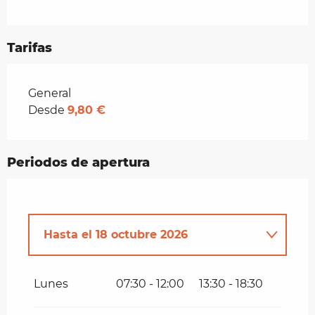
Tarifas
Tarifas 2026
General
Desde
9,80 €
Periodos de apertura
Hasta el
18 octubre 2026
Del
1 enero 2026
al
29 marzo 2026
Lunes
07:30 - 12:00
13:30 - 18:30