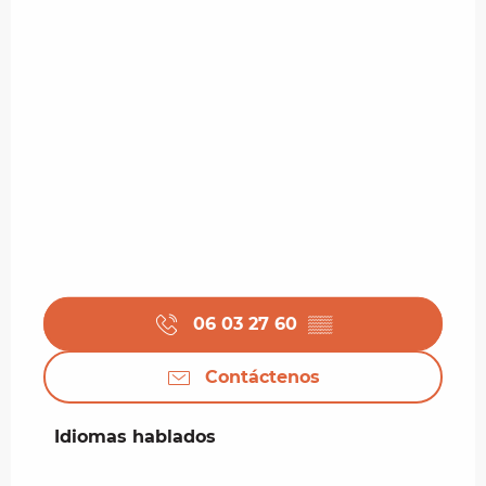
06 03 27 60
▒▒
Contáctenos
Idiomas hablados
Idiomas hablados