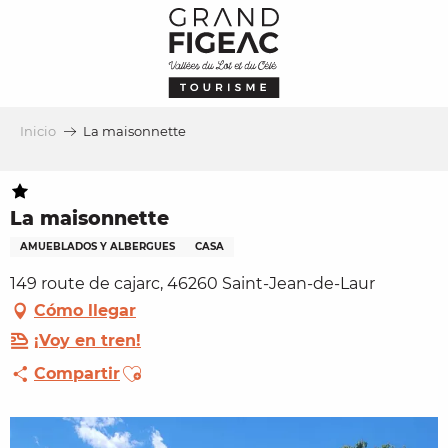
Aller
au
contenu
principal
Inicio
La maisonnette
La maisonnette
AMUEBLADOS Y ALBERGUES
CASA
149 route de cajarc, 46260 Saint-Jean-de-Laur
Cómo llegar
¡Voy en tren!
Ajouter aux favoris
Compartir