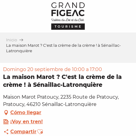
Aller
au
contenu
principal
Inicio
La maison Marot ? C'est la crème de la crème ! à Sénaillac-
Latronquière
Domingo 20 septiembre de 10:00 a 17:00
La maison Marot ? C'est la crème de la
crème ! à Sénaillac-Latronquière
Maison Marot Pratoucy, 2235 Route de Pratoucy,
Pratoucy, 46210 Sénaillac-Latronquière
Cómo llegar
¡Voy en tren!
Ajouter aux favoris
Compartir