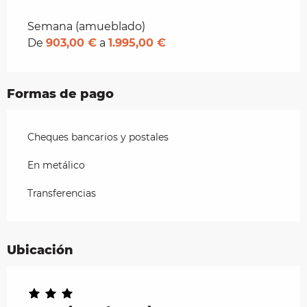
Tarifas 2026
Semana (amueblado)
De
903,00 €
a
1.995,00 €
Formas de pago
Cheques bancarios y postales
En metálico
Transferencias
Ubicación