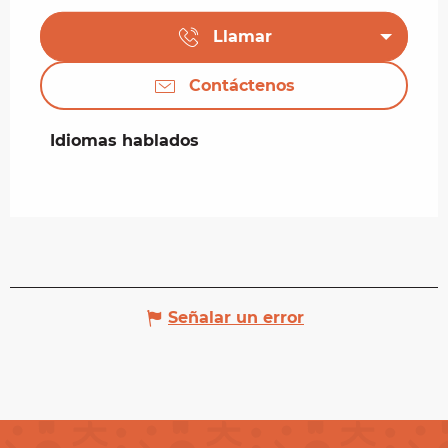
Llamar
Contáctenos
Idiomas hablados
Idiomas hablados
Señalar un error