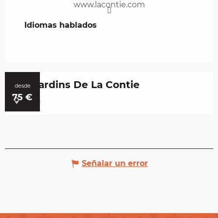
www.lacontie.com
Idiomas hablados
Idiomas hablados
Les Jardins De La Contie
desde
75
€
Lunan
Señalar un error