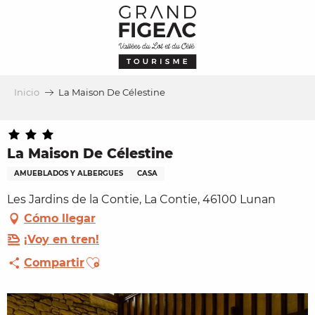
Aller
au
contenu
principal
Inicio
La Maison De Célestine
La Maison De Célestine
AMUEBLADOS Y ALBERGUES
CASA
Les Jardins de la Contie, La Contie, 46100 Lunan
Cómo llegar
¡Voy en tren!
Ajouter aux favoris
Compartir