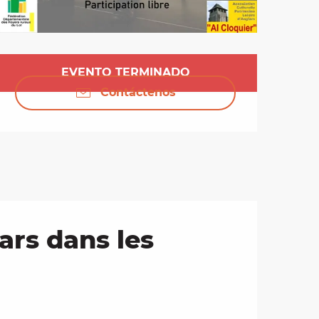
Horarios y datos de 
EVENTO TERMINADO
Contáctenos
ars dans les