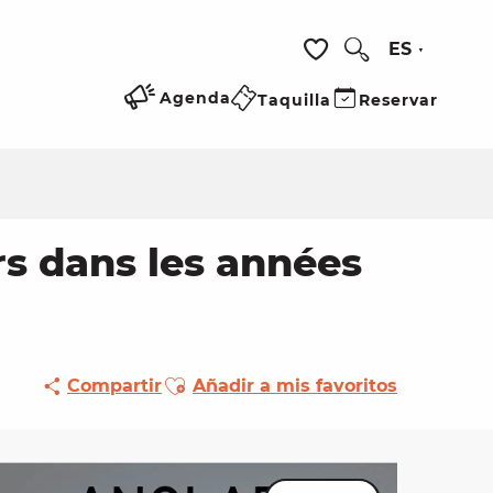
ES
Buscar
Voir les favoris
Agenda
Taquilla
Reservar
rs dans les années
Ajouter aux favoris
Compartir
Añadir a mis favoritos