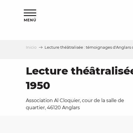
Aller
au
contenu
MENÚ
principal
Inicio
Lecture théâtralisée : témoignages d'Anglars 
a
Lecture théâtralisé
1950
Association Al Cloquier, cour de la salle de
quartier, 46120 Anglars