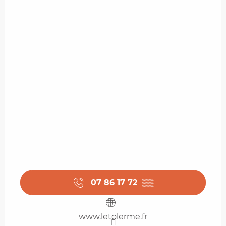
07 86 17 72
▒▒
www.letolerme.fr