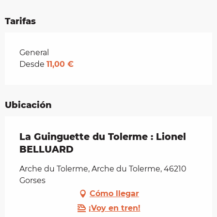
Tarifas
Tarifas 2026
General
Desde
11,00 €
Ubicación
La Guinguette du Tolerme : Lionel
BELLUARD
Arche du Tolerme, Arche du Tolerme, 46210
Gorses
Cómo llegar
¡Voy en tren!