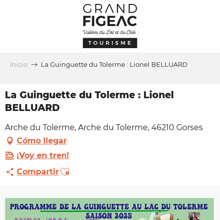
Aller
au
contenu
principal
Inicio
La Guinguette du Tolerme : Lionel BELLUARD
La Guinguette du Tolerme : Lionel
BELLUARD
Arche du Tolerme, Arche du Tolerme, 46210 Gorses
Cómo llegar
¡Voy en tren!
Ajouter aux favoris
Compartir