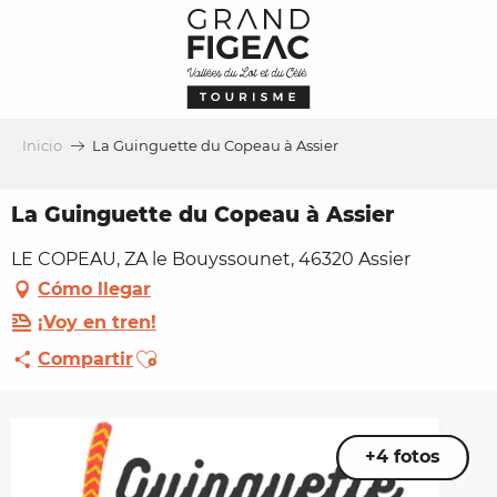
Aller
au
contenu
principal
Inicio
La Guinguette du Copeau à Assier
La Guinguette du Copeau à Assier
LE COPEAU, ZA le Bouyssounet, 46320 Assier
Cómo llegar
¡Voy en tren!
Ajouter aux favoris
Compartir
+4 fotos