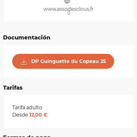
www.assodesclous.fr
Documentación
DP Guinguette du Copeau 25
Tarifas
Tarifas 2026
Tarifa adulto
Desde
12,00 €