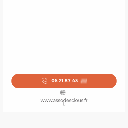
06 21 87 43
▒▒
www.assodesclous.fr