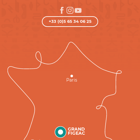
+33 (0)5 65 34 06 25
Paris
GRAND
FIGEAC