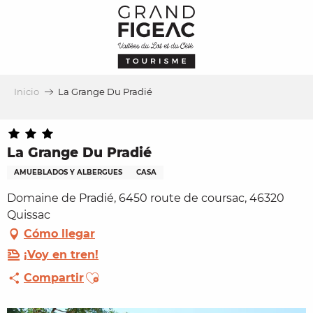
Aller
au
contenu
principal
Inicio
La Grange Du Pradié
La Grange Du Pradié
AMUEBLADOS Y ALBERGUES
CASA
Domaine de Pradié, 6450 route de coursac, 46320
Quissac
Cómo llegar
¡Voy en tren!
Ajouter aux favoris
Compartir