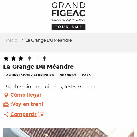
Aller
au
contenu
principal
Inicio
La Grange Du Méandre
La Grange Du Méandre
AMUEBLADOS Y ALBERGUES
GRANERO
CASA
134 chemin des tuileries, 46160 Cajarc
Cómo llegar
¡Voy en tren!
Ajouter aux favoris
Compartir