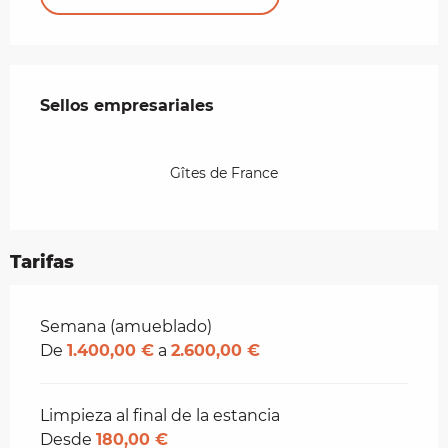
Oferta de prestaciones
Sellos empresariales
Sellos empresariales
Gîtes de France
Tarifas
Tarifas 2026
Semana (amueblado)
De
1.400,00 €
a
2.600,00 €
Limpieza al final de la estancia
Desde
180,00 €