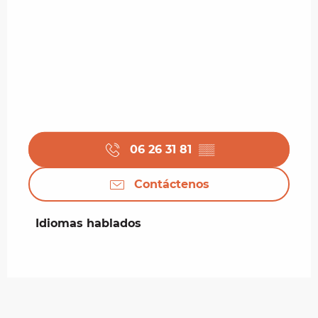
06 26 31 81
▒▒
Contáctenos
Idiomas hablados
Idiomas hablados